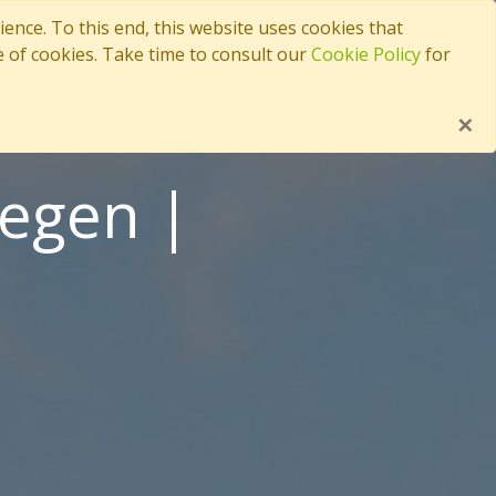
nce. To this end, this website uses cookies that
ducts & Applications
Contact
Language:
English
e of cookies. Take time to consult our
Cookie Policy
for
×
egen |