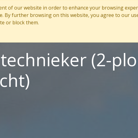
nt of our website in order to enhance your browsing experie
Home
Sites
Careers
Values
Pro
te. By further browsing on this website, you agree to our us
te or block them.
echnieker (2-plo
cht)