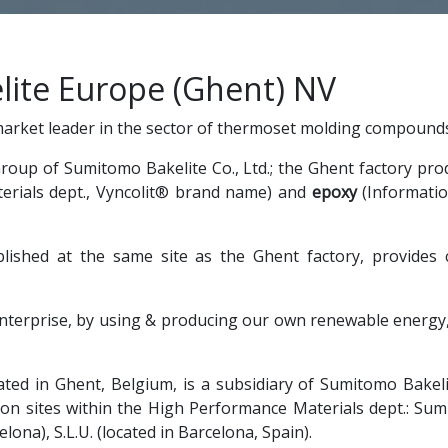
ite Europe (Ghent) NV
market leader in the sector of thermoset molding compounds
 Group of Sumitomo Bakelite Co., Ltd.; the Ghent factory
rials dept., Vyncolit® brand name) and
epoxy
(Informatio
blished at the same site as the Ghent factory, provides
nterprise, by using & producing our own renewable energy
ed in Ghent, Belgium, is a subsidiary of Sumitomo Bakelit
n sites within the High Performance Materials dept.: Sum
na), S.L.U. (located in Barcelona, Spain).